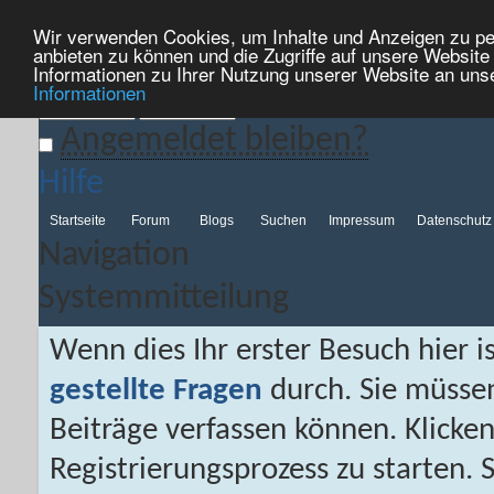
Wir verwenden Cookies, um Inhalte und Anzeigen zu per
Hilfe
Kalender
Aktionen
Nützliche Links
Neues...
anbieten zu können und die Zugriffe auf unsere Websit
Informationen zu Ihrer Nutzung unserer Website an uns
Informationen
Angemeldet bleiben?
Hilfe
Startseite
Forum
Blogs
Suchen
Impressum
Datenschutz
Navigation
Systemmitteilung
Wenn dies Ihr erster Besuch hier is
gestellte Fragen
durch. Sie müsse
Beiträge verfassen können. Klicken
Registrierungsprozess zu starten. 