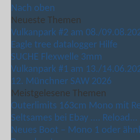
Nach oben
Neueste Themen
Vulkanpark #2 am 08./09.08.20
Eagle tree datalogger Hilfe
SUCHE Flexwelle 3mm
Vulkanpark #1 am 13./14.06.20
12. Münchner SAW 2026
Meistgelesene Themen
Outerlimits 163cm Mono mit Rei
Seltsames bei Ebay .... Reload...
Neues Boot – Mono 1 oder ähnli