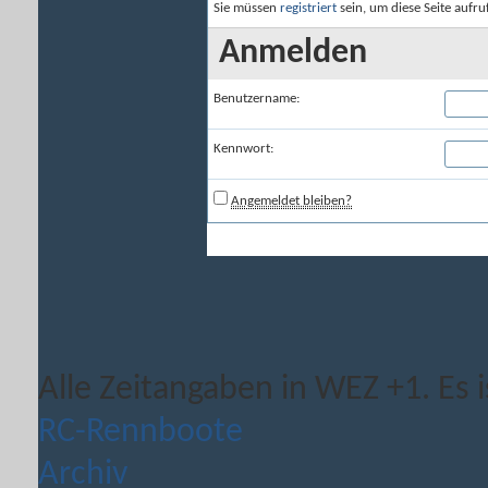
Sie müssen
registriert
sein, um diese Seite aufr
Anmelden
Benutzername:
Kennwort:
Angemeldet bleiben?
Alle Zeitangaben in WEZ +1. Es i
RC-Rennboote
Archiv