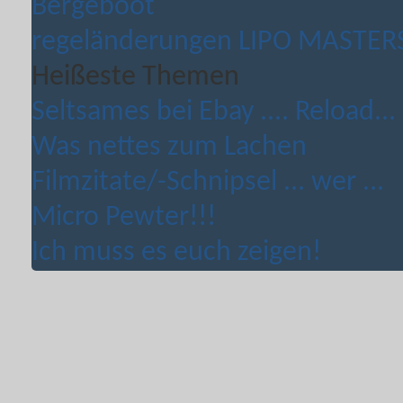
Bergeboot
regeländerungen LIPO MASTERS 
Heißeste Themen
Seltsames bei Ebay .... Reload...
Was nettes zum Lachen
Filmzitate/-Schnipsel ... wer ...
Micro Pewter!!!
Ich muss es euch zeigen!