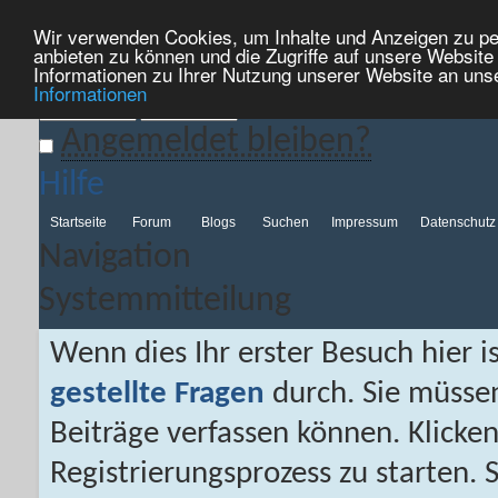
Wir verwenden Cookies, um Inhalte und Anzeigen zu per
Hilfe
Kalender
Aktionen
Nützliche Links
Neues...
anbieten zu können und die Zugriffe auf unsere Websit
Informationen zu Ihrer Nutzung unserer Website an uns
Informationen
Angemeldet bleiben?
Hilfe
Startseite
Forum
Blogs
Suchen
Impressum
Datenschutz
Navigation
Systemmitteilung
Wenn dies Ihr erster Besuch hier is
gestellte Fragen
durch. Sie müsse
Beiträge verfassen können. Klicken
Registrierungsprozess zu starten. 