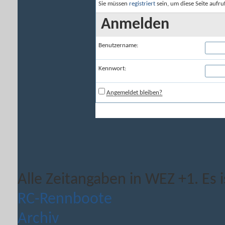
Sie müssen
registriert
sein, um diese Seite aufr
Anmelden
Benutzername:
Kennwort:
Angemeldet bleiben?
Alle Zeitangaben in WEZ +1. Es i
RC-Rennboote
Archiv