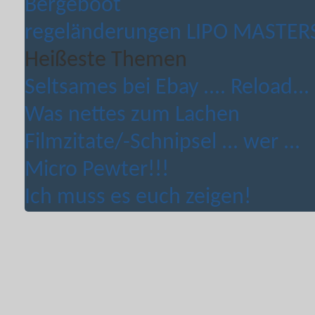
Bergeboot
regeländerungen LIPO MASTERS 
Heißeste Themen
Seltsames bei Ebay .... Reload...
Was nettes zum Lachen
Filmzitate/-Schnipsel ... wer ...
Micro Pewter!!!
Ich muss es euch zeigen!