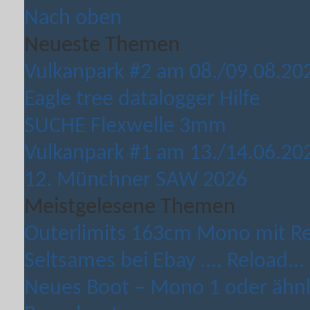
Nach oben
Neueste Themen
Vulkanpark #2 am 08./09.08.20
Eagle tree datalogger Hilfe
SUCHE Flexwelle 3mm
Vulkanpark #1 am 13./14.06.20
12. Münchner SAW 2026
Meistgelesene Themen
Outerlimits 163cm Mono mit Rei
Seltsames bei Ebay .... Reload...
Neues Boot – Mono 1 oder ähnli