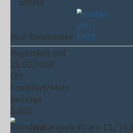
MiSt
Real Raceboater
Registriert seit
28.03.2008
Ort
Frankfurt/Main
Beiträge
2.850
Vulkanpark #1 am 13./14.