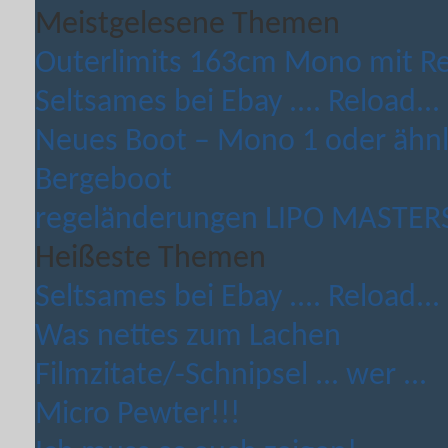
Meistgelesene Themen
Outerlimits 163cm Mono mit Rei
Seltsames bei Ebay .... Reload...
Neues Boot – Mono 1 oder ähnli
Bergeboot
regeländerungen LIPO MASTERS 
Heißeste Themen
Seltsames bei Ebay .... Reload...
Was nettes zum Lachen
Filmzitate/-Schnipsel ... wer ...
Micro Pewter!!!