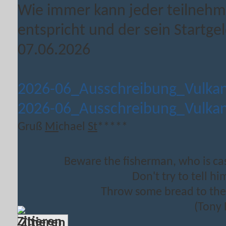
Wie immer kann jeder teilnehm
entspricht und der sein Startgel
07.06.2026
2026-06_Ausschreibung_Vulka
2026-06_Ausschreibung_Vulka
Gruß
Mi
chael
St
*****
Beware the fisherman, who is cast
Don't try to tell h
Throw some bread to the d
(Tony 
Zitieren