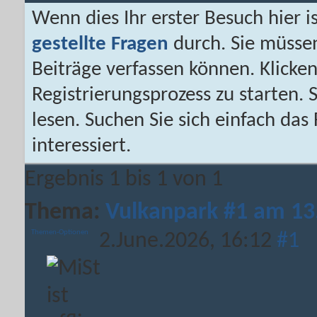
Wenn dies Ihr erster Besuch hier is
gestellte Fragen
durch. Sie müsse
Beiträge verfassen können. Klicken
Registrierungsprozess zu starten. 
lesen. Suchen Sie sich einfach da
interessiert.
Ergebnis 1 bis 1 von 1
Thema:
Vulkanpark #1 am 13
Themen-Optionen
2.June.2026,
16:12
#1