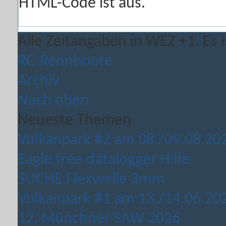
HTML-Code ist
aus
.
Alle Zeitangaben in WEZ +1. Es i
RC-Rennboote
Archiv
Nach oben
Neueste Themen
Vulkanpark #2 am 08./09.08.20
Eagle tree datalogger Hilfe
SUCHE Flexwelle 3mm
Vulkanpark #1 am 13./14.06.20
12. Münchner SAW 2026