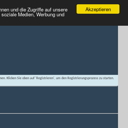
Akzeptieren
nen und die Zugriffe auf unsere
r soziale Medien, Werbung und
nen. Klicken Sie oben auf 'Registrieren', um den Registrierungsprozess zu starten.