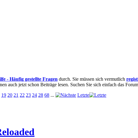
lfe - Häufig gestellte Fragen
durch. Sie müssen sich vermutlich
regis
nnen auch jetzt schon Beiträge lesen. Suchen Sie sich einfach das Forum 
19
20
21
22
23
24
28
68
...
Letzte
 Reloaded