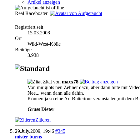
Artikel anzeigen
Real Raceboater
Registriert seit
15.03.2008
Ort
Wild-West-Kölle
Beiträge
3.938
Zitat von
maxx78
Von mir gibts nen Zehner dazu, aber dann bitte mit Vid
Nee,,,,wenn dann alle dahin.
Können ja so eine Art Buttertour veranstalten,mit dem Bu
Gruss Dieter
Zitieren
29.July.2009,
19:46
#345
mister burns