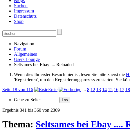
Blogs
Suchen
Impressum
Datenschutz
Shop
Navigation
Forum
Allgemeines
Users Lounge
Seltsames bei Ebay .... Reloaded
Wenn dies Ihr erster Besuch hier ist, lesen Sie bitte zuerst die
Hi
'Registrieren', um den Registrierungsprozess zu starten. Sie kö
Seite 18 von 116
Erste
...
8
12
13
14
15
16
17
18
Gehe zu Seite:
Ergebnis 341 bis 360 von 2309
Thema:
Seltsames bei Ebay ....