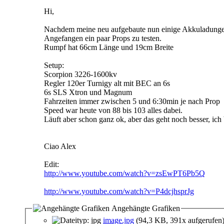
Hi,
Nachdem meine neu aufgebaute nun einige Akkuladungen 
Angefangen ein paar Props zu testen.
Rumpf hat 66cm Länge und 19cm Breite
Setup:
Scorpion 3226-1600kv
Regler 120er Turnigy alt mit BEC an 6s
6s SLS Xtron und Magnum
Fahrzeiten immer zwischen 5 und 6:30min je nach Prop
Speed war heute von 88 bis 103 alles dabei.
Läuft aber schon ganz ok, aber das geht noch besser, ich 
Ciao Alex
Edit:
http://www.youtube.com/watch?v=zsEwPT6Pb5Q
http://www.youtube.com/watch?v=P4dcjhsprJg
Angehängte Grafiken
image.jpg
(94,3 KB, 391x aufgerufen