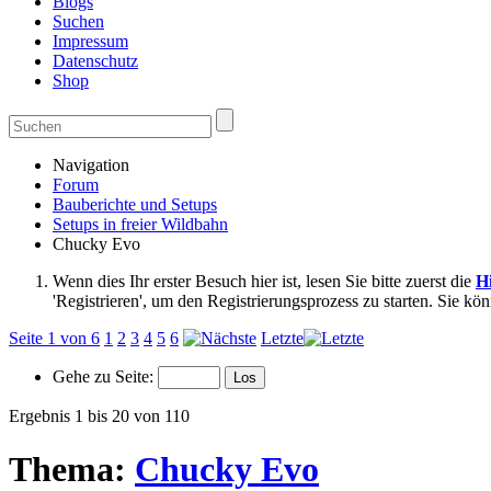
Blogs
Suchen
Impressum
Datenschutz
Shop
Navigation
Forum
Bauberichte und Setups
Setups in freier Wildbahn
Chucky Evo
Wenn dies Ihr erster Besuch hier ist, lesen Sie bitte zuerst die
Hi
'Registrieren', um den Registrierungsprozess zu starten. Sie kö
Seite 1 von 6
1
2
3
4
5
6
Letzte
Gehe zu Seite:
Ergebnis 1 bis 20 von 110
Thema:
Chucky Evo