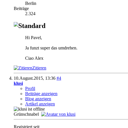
Berlin
Beiträge
2.324
Hi Pavel,
Ja funzt super das umdrehen.
Ciao Alex
Zitieren
10.August.2015,
13:36
#4
klusi
Profil
Beiträge anzeigen
Blog anzeigen
Artikel anzeigen
Grünschnabel
Registriert seit