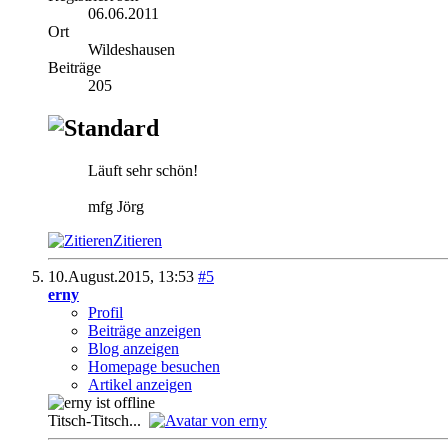
06.06.2011
Ort
Wildeshausen
Beiträge
205
Läuft sehr schön!
mfg Jörg
Zitieren
10.August.2015,
13:53
#5
erny
Profil
Beiträge anzeigen
Blog anzeigen
Homepage besuchen
Artikel anzeigen
Titsch-Titsch...