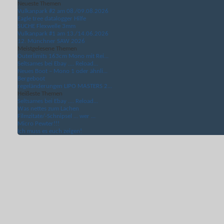
Neueste Themen
Vulkanpark #2 am 08./09.08.2026
Eagle tree datalogger Hilfe
SUCHE Flexwelle 3mm
Vulkanpark #1 am 13./14.06.2026
12. Münchner SAW 2026
Meistgelesene Themen
Outerlimits 163cm Mono mit Rei...
Seltsames bei Ebay .... Reload...
Neues Boot – Mono 1 oder ähnli...
Bergeboot
regeländerungen LIPO MASTERS 2...
Heißeste Themen
Seltsames bei Ebay .... Reload...
Was nettes zum Lachen
Filmzitate/-Schnipsel ... wer ...
Micro Pewter!!!
Ich muss es euch zeigen!