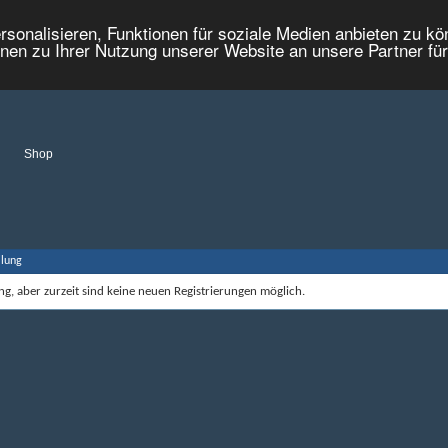
onalisieren, Funktionen für soziale Medien anbieten zu kön
nen zu Ihrer Nutzung unserer Website an unsere Partner fü
Shop
ilung
g, aber zurzeit sind keine neuen Registrierungen möglich.