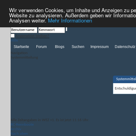
Wir verwenden Cookies, um Inhalte und Anzeigen zu pers
Hilfe
Kalender
Aktionen
Nützliche Links
Neues...
Website zu analysieren. Außerdem geben wir Informatio
Analysen weiter.
Mehr Informationen
Angemeldet bleiben?
Hilfe
Startseite
Forum
Blogs
Suchen
Impressum
Datenschutz
Navigation
Systemmitteilung
Systemmitte
Entschuldigun
Alle Zeitangaben in WEZ +1. Es ist jetzt
11:16
Uhr.
RC-Rennboote
Archiv
Nach oben