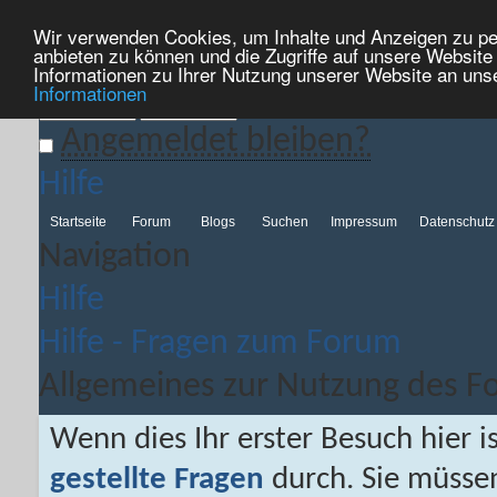
Wir verwenden Cookies, um Inhalte und Anzeigen zu per
Hilfe
Kalender
Aktionen
Nützliche Links
Neues...
anbieten zu können und die Zugriffe auf unsere Websit
Informationen zu Ihrer Nutzung unserer Website an uns
Informationen
Angemeldet bleiben?
Hilfe
Startseite
Forum
Blogs
Suchen
Impressum
Datenschutz
Navigation
Hilfe
Hilfe - Fragen zum Forum
Allgemeines zur Nutzung des F
Wenn dies Ihr erster Besuch hier is
gestellte Fragen
durch. Sie müsse