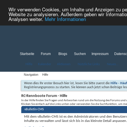
Wir verwenden Cookies, um Inhalte und Anzeigen zu pers
Website zu analysieren. Außerdem geben wir Informatio
Analysen weiter.
Mehr Informationen
Startseite
Forum
Blogs
Suchen
Impressum
Datensc
Hilfe
Kalender
Aktionen
Nützliche Links
Neues...
Navigation
Hilfe
Wenn dies Ihr erster Besuch hier ist, lesen Sie bitte zuerst die
Hilfe - Häu
Registrierungsprozess zu starten. Sie können auch jetzt schon Beiträge le
RC-Rennboote Forum - Hilfe
In der Hilfe finden Sie Fragen und Antworten rund um die Nutzung des Forums und 
Klicken Sie einfach auf die Links unten oder verwenden Sie die Suchfunktion, um m
vBulletin-CMS
Mit dem vBulletin-CMS ist es den Administratoren und den Benutzern 
Inhalte zu verwalten und lässt sich bis in das kleinste Detail anpasse