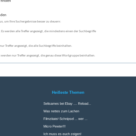
 finden
nden
us, um Ihre Suchergebnisse besser zu steuern:
: Es werden alle Treffer angezeigt, die mindestens einen der Suchbegriffe
nur Treffer angezeigt, die alle Suchbegriffe beinhalten.
 werden nur Treffer angezeigt, die genau diese Wortgruppe beinhalten.
Heißeste Themen
Seltsames bei Ebay .... Reload...
Was nettes zum Lachen
Filmzitate/-Schnipsel ... wer ...
Micro Pewter!!!
Ich muss es euch zeigen!