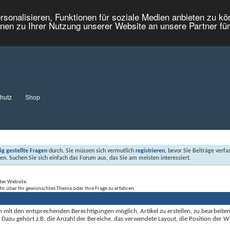
onalisieren, Funktionen für soziale Medien anbieten zu kön
nen zu Ihrer Nutzung unserer Website an unsere Partner fü
hutz
Shop
fig gestellte Fragen
durch. Sie müssen sich vermutlich
registrieren
, bevor Sie Beiträge verfa
sen. Suchen Sie sich einfach das Forum aus, das Sie am meisten interessiert.
der Website.
ehr über Ihr gewünschtes Thema oder Ihre Frage zu erfahren.
mit den entsprechenden Berechtigungen möglich, Artikel zu erstellen, zu bearbeiten 
n. Dazu gehört z.B. die Anzahl der Bereiche, das verwendete Layout, die Position der Wi