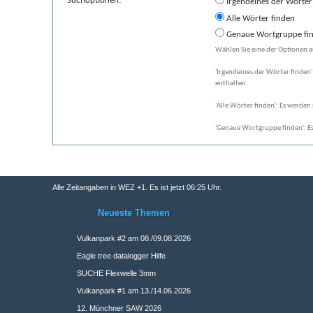
Suchoptionen:
Irgendeines der Wörter
Alle Wörter finden
Genaue Wortgruppe fi
Wählen Sie eine der Optionen a
'Irgendeines der Wörter finden'
enthalten.
'Alle Wörter finden': Es werden 
'Genaue Wortgruppe finden': Es
Alle Zeitangaben in WEZ +1. Es ist jetzt
06:25
Uhr.
Neueste Themen
Vulkanpark #2 am 08./09.08.2026
Eagle tree datalogger Hilfe
SUCHE Flexwelle 3mm
Vulkanpark #1 am 13./14.06.2026
12. Münchner SAW 2026