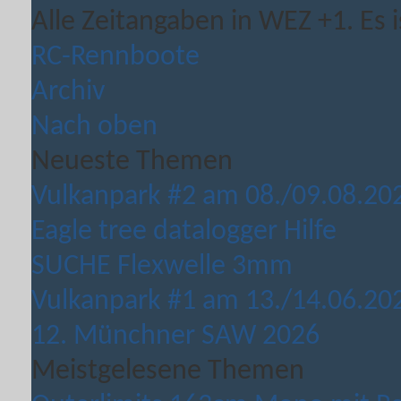
Alle Zeitangaben in WEZ +1. Es i
RC-Rennboote
Archiv
Nach oben
Neueste Themen
Vulkanpark #2 am 08./09.08.20
Eagle tree datalogger Hilfe
SUCHE Flexwelle 3mm
Vulkanpark #1 am 13./14.06.20
12. Münchner SAW 2026
Meistgelesene Themen