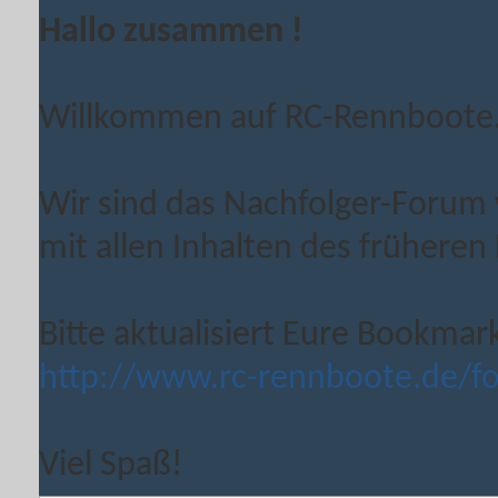
Hallo zusammen !
Willkommen auf RC-Rennboote
Wir sind das Nachfolger-Forum
mit allen Inhalten des früheren
Bitte aktualisiert Eure Bookmar
http://www.rc-rennboote.de/f
Viel Spaß!