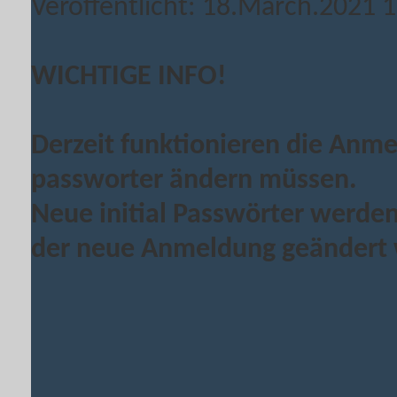
Veröffentlicht: 18.March.2021 
WICHTIGE INFO!
Derzeit funktionieren die Anm
passworter ändern müssen.
Neue initial Passwörter werden 
der neue Anmeldung geändert