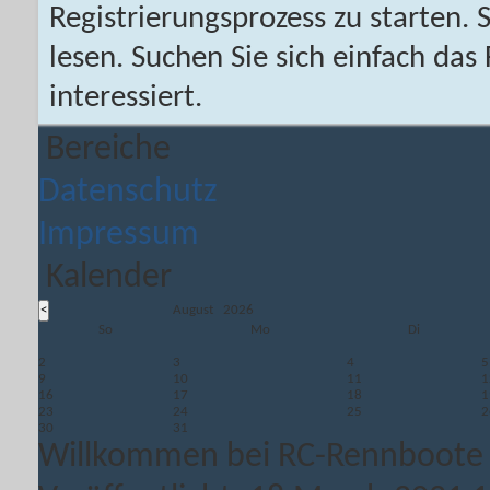
Registrierungsprozess zu starten. 
lesen. Suchen Sie sich einfach da
interessiert.
Bereiche
Datenschutz
Impressum
Kalender
August 2026
So
Mo
Di
2
3
4
5
9
10
11
1
16
17
18
1
23
24
25
2
30
31
Willkommen bei RC-Rennboote