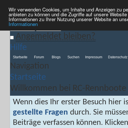
Wir verwenden Cookies, um Inhalte und Anzeigen zu per
Willkommen bei RC-Rennboote
anbieten zu können und die Zugriffe auf unsere Websit
Informationen zu Ihrer Nutzung unserer Website an uns
Informationen
Angemeldet bleiben?
Hilfe
Startseite
Forum
Blogs
Suchen
Impressum
Datenschutz
Navigation
Startseite
Willkommen bei RC-Rennboote
Wenn dies Ihr erster Besuch hier is
gestellte Fragen
durch. Sie müsse
Beiträge verfassen können. Klicken