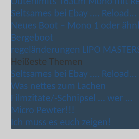
Outerlimits 163cm Mono mit Rei
Seltsames bei Ebay .... Reload...
Neues Boot – Mono 1 oder ähnli
Bergeboot
regeländerungen LIPO MASTERS 
Heißeste Themen
Seltsames bei Ebay .... Reload...
Was nettes zum Lachen
Filmzitate/-Schnipsel ... wer ...
Micro Pewter!!!
Ich muss es euch zeigen!