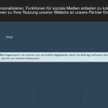
onalisieren, Funktionen für soziale Medien anbieten zu kön
nen zu Ihrer Nutzung unserer Website an unsere Partner fü
Shop
llte Fragen
durch. Sie müssen sich vermutlich
registrieren
, bevor Sie Beiträge verfassen kön
, das Sie am meisten interessiert.
Di
Mi
Do
5
6
12
13
19
20
26
27