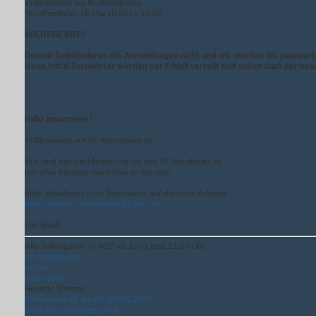
Willkommen bei RC-Rennboote
Veröffentlicht: 18.March.2021 13:00
WICHTIGE INFO!
Derzeit funktionieren die Anmeldungen nicht und wir werden die passwor
Neue initial Passwörter werden per E-Mail verteilt und solten nach der 
Hallo zusammen !
Willkommen auf RC-Rennboote.de
Wir sind das Nachfolger-Forum von RC-Raceboats.de
mit allen Inhalten des früheren Forums.
Bitte aktualisiert Eure Bookmarks auf die neue Adresse
http://www.rc-rennboote.de/forum/
Viel Spaß!
Alle Zeitangaben in WEZ +1. Es ist jetzt
21:01
Uhr.
RC-Rennboote
Archiv
Nach oben
Neueste Themen
Vulkanpark #2 am 08./09.08.2026
Eagle tree datalogger Hilfe