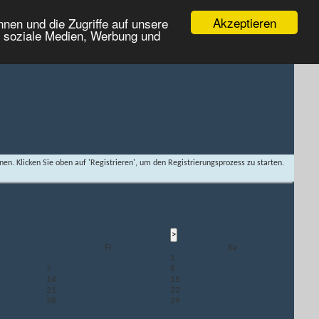
Akzeptieren
nen und die Zugriffe auf unsere
r soziale Medien, Werbung und
nen. Klicken Sie oben auf 'Registrieren', um den Registrierungsprozess zu starten.
Fr
Sa
1
7
8
14
15
21
22
28
29