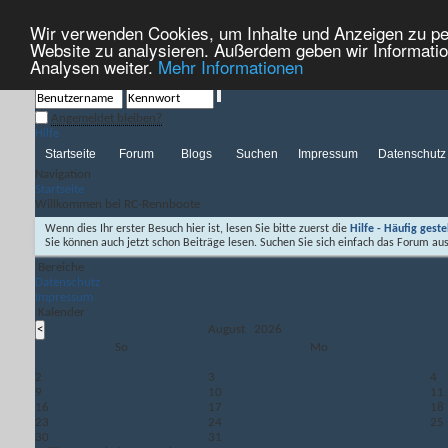
Wir verwenden Cookies, um Inhalte und Anzeigen zu pers
Willkommen bei RC-Rennboote
Website zu analysieren. Außerdem geben wir Informatio
Analysen weiter.
Mehr Informationen
Angemeldet bleiben?
Hilfe
Startseite
Forum
Blogs
Suchen
Impressum
Datenschutz
Navigation
Startseite
Willkommen bei RC-Rennboote
Wenn dies Ihr erster Besuch hier ist, lesen Sie bitte zuerst die
Hilfe - Häufig geste
Sie können auch jetzt schon Beiträge lesen. Suchen Sie sich einfach das Forum aus
Bereiche
Datenschutz
Impressum
Kalender
August 2026
So
Mo
2
3
4
9
10
11
16
17
18
23
24
25
30
31