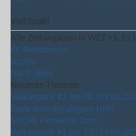
Viel Spaß!
Alle Zeitangaben in WEZ +1. Es i
RC-Rennboote
Archiv
Nach oben
Neueste Themen
Vulkanpark #2 am 08./09.08.20
Eagle tree datalogger Hilfe
SUCHE Flexwelle 3mm
Vulkanpark #1 am 13./14.06.20