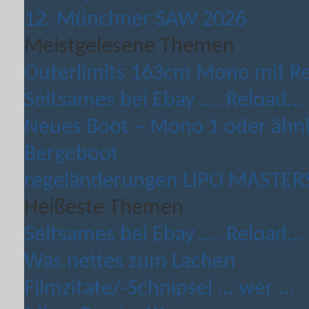
12. Münchner SAW 2026
Meistgelesene Themen
Outerlimits 163cm Mono mit Rei
Seltsames bei Ebay .... Reload...
Neues Boot – Mono 1 oder ähnli
Bergeboot
regeländerungen LIPO MASTERS 
Heißeste Themen
Seltsames bei Ebay .... Reload...
Was nettes zum Lachen
Filmzitate/-Schnipsel ... wer ...