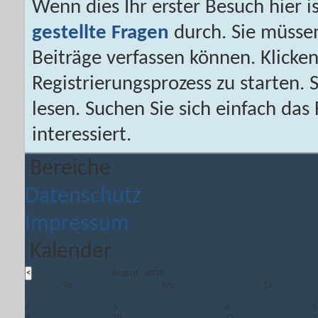
Wenn dies Ihr erster Besuch hier is
gestellte Fragen
durch. Sie müsse
Beiträge verfassen können. Klicken
Registrierungsprozess zu starten. 
lesen. Suchen Sie sich einfach da
interessiert.
Bereiche
Datenschutz
Impressum
Kalender
August 2026
So
Mo
Di
2
3
4
5
9
10
11
1