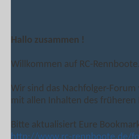
Hallo zusammen !
Willkommen auf RC-Rennboote
Wir sind das Nachfolger-Forum
mit allen Inhalten des früheren
Bitte aktualisiert Eure Bookmar
http://www.rc-rennboote.de/f