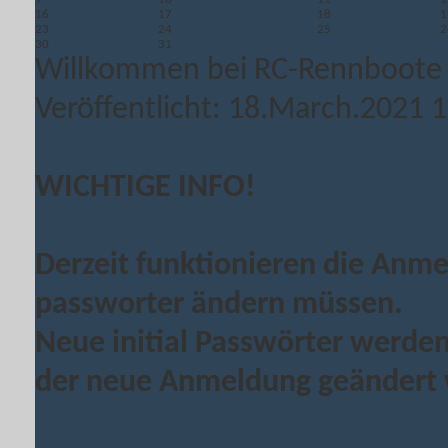
16
17
18
1
23
24
25
2
30
31
Willkommen bei RC-Rennboote
Veröffentlicht: 18.March.2021 
WICHTIGE INFO!
Derzeit funktionieren die Anm
passworter ändern müssen.
Neue initial Passwörter werden 
der neue Anmeldung geändert