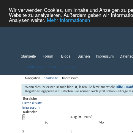
Wir verwenden Cookies, um Inhalte und Anzeigen zu pers
Website zu analysieren. Außerdem geben wir Informatio
Analysen weiter.
Mehr Informationen
Startseite
Forum
Blogs
Suchen
Impressum
Datensc
Willkommen bei RC-Rennboote
Navigation
Startseite
Impressum
Wenn dies Ihr erster Besuch hier ist, lesen Sie bitte zuerst die
Hilfe - Häu
Registrierungsprozess zu starten. Sie können auch jetzt schon Beiträge le
Bereiche
Datenschutz
Impressum
Kalender
August 2026
So
Mo
2
3