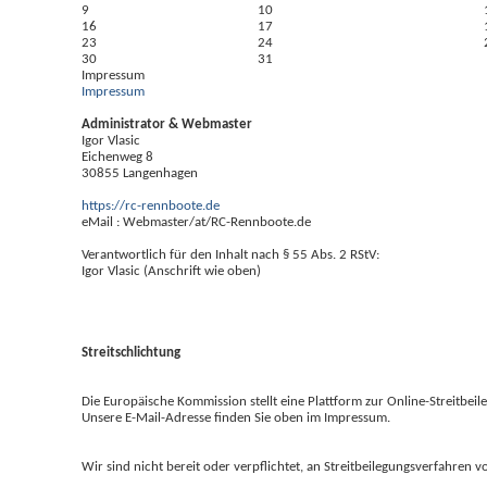
9
10
16
17
23
24
30
31
Impressum
Impressum
Administrator & Webmaster
Igor Vlasic
Eichenweg 8
30855 Langenhagen
https://rc-rennboote.de
eMail : Webmaster/at/RC-Rennboote.de
Verantwortlich für den Inhalt nach § 55 Abs. 2 RStV:
Igor Vlasic (Anschrift wie oben)
Streitschlichtung
Die Europäische Kommission stellt eine Plattform zur Online-Streitbeil
Unsere E-Mail-Adresse finden Sie oben im Impressum.
Wir sind nicht bereit oder verpflichtet, an Streitbeilegungsverfahren 