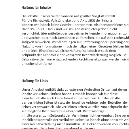
Haftung für Inhalte
Die Inhalte unserer Seiten wurden mit größter Sorgfalt erstellt.
Für die Richtigkeit, Vollständigkeit und Aktualität der Inhalte
können wir jedoch keine Gewähr übernehmen. Als Diensteanbieter sind
Nach §§ 8 bis 10 TMG sind wir als Diensteanbieter jedoch nicht
verpflichtet, übermittelte oder gespeicherte fremde Informationen zu
überwachen oder nach Umständen zu forschen, die auf eine rechtswid
Tätigkeit hinweisen. Verpflichtungen zur Entfernung oder Sperrung der
Nutzung von Informationen nach den allgemeinen Gesetzen bleiben hi
unberührt. Eine diesbezügliche Haftung ist jedoch erst ab dem
Zeitpunkt der Kenntnis einer konkreten Rechtsverletzung möglich. Bei
Bekanntwerden von entsprechenden Rechtsverletzungen werden wir di
umgehend entfernen.
Haftung für Links
Unser Angebot enthält Links zu externen Webseiten Dritter, auf deren
Inhalte wir keinen Einfluss haben. Deshalb können wir für diese
fremden Inhalte auch keine Gewähr übernehmen. Für die Inhalte
der verlinkten Seiten ist stets der jeweilige Anbieter oder Betreiber der
Seiten verantwortlich. Die verlinkten Seiten wurden zum Zeitpunkt der
auf mögliche Rechtsverstöße überprüft. Rechtswidrige
Inhalte waren zum Zeitpunkt der Verlinkung nicht erkennbar. Eine pe
inhaltliche Kontrolle der verlinkten Seiten ist jedoch ohne konkrete A
einer Rechtsverletzung nicht zumutbar. Bei Bekanntwerden von Recht
werden wir derartige Links umgehend entfernen.