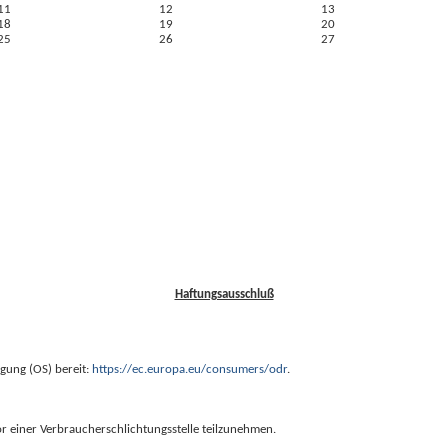
11
12
13
18
19
20
25
26
27
Haftungsausschluß
egung (OS) bereit:
https://ec.europa.eu/consumers/odr
.
vor einer Verbraucherschlichtungsstelle teilzunehmen.