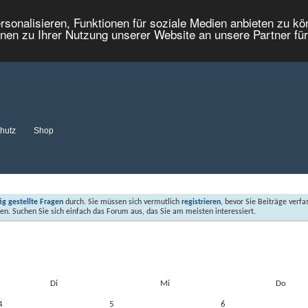
onalisieren, Funktionen für soziale Medien anbieten zu kön
nen zu Ihrer Nutzung unserer Website an unsere Partner fü
hutz
Shop
fig gestellte Fragen
durch. Sie müssen sich vermutlich
registrieren
, bevor Sie Beiträge verfa
sen. Suchen Sie sich einfach das Forum aus, das Sie am meisten interessiert.
Di
Mi
Do
4
5
6