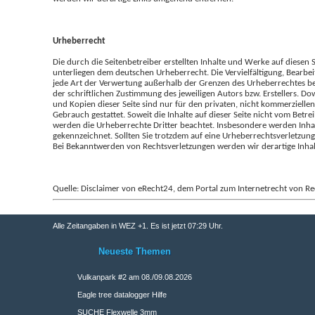
Urheberrecht
Die durch die Seitenbetreiber erstellten Inhalte und Werke auf diesen 
unterliegen dem deutschen Urheberrecht. Die Vervielfältigung, Bearbe
jede Art der Verwertung außerhalb der Grenzen des Urheberrechtes b
der schriftlichen Zustimmung des jeweiligen Autors bzw. Erstellers. D
und Kopien dieser Seite sind nur für den privaten, nicht kommerziellen
Gebrauch gestattet. Soweit die Inhalte auf dieser Seite nicht vom Betrei
werden die Urheberrechte Dritter beachtet. Insbesondere werden Inhalt
gekennzeichnet. Sollten Sie trotzdem auf eine Urheberrechtsverletzu
Bei Bekanntwerden von Rechtsverletzungen werden wir derartige Inha
Quelle: Disclaimer von eRecht24, dem Portal zum Internetrecht von Re
Alle Zeitangaben in WEZ +1. Es ist jetzt
07:29
Uhr.
Neueste Themen
Vulkanpark #2 am 08./09.08.2026
Eagle tree datalogger Hilfe
SUCHE Flexwelle 3mm