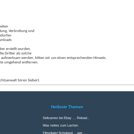
Seiten
itung, Verbreitung und
edürfen
ownloads
ber erstellt wurden,
e Dritter als solche
ng aufmerksam werden, bitten wir um einen entsprechenden Hinweis.
lte umgehend entfernen.
chtsanwalt Sören Siebert.
Heißeste Themen
Seltsames bei Ebay .... Reload...
Was nettes zum Lachen
Filmzitate/-Schnipsel ... wer ...