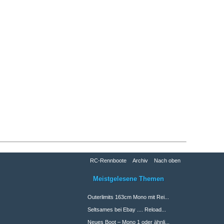
RC-Rennboote
Archiv
Nach oben
Meistgelesene Themen
Outerlimits 163cm Mono mit Rei...
Seltsames bei Ebay .... Reload...
Neues Boot – Mono 1 oder ähnli...