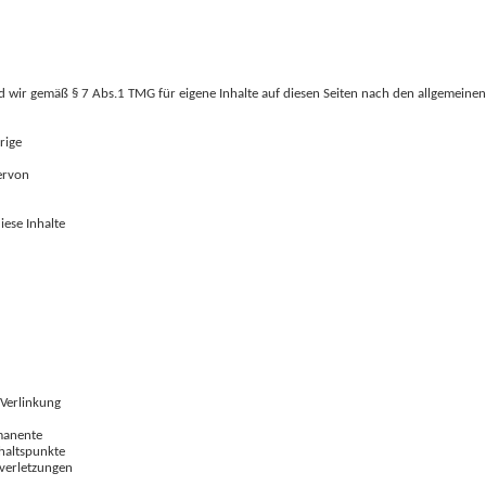
 wir gemäß § 7 Abs.1 TMG für eigene Inhalte auf diesen Seiten nach den allgemeinen
rige
ervon
ese Inhalte
 Verlinkung
rmanente
nhaltspunkte
sverletzungen