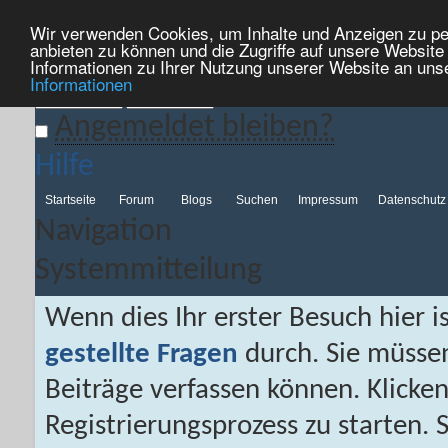
Wir verwenden Cookies, um Inhalte und Anzeigen zu per
Neue Blog-Einträge
Top Einträge
Blogliste
anbieten zu können und die Zugriffe auf unsere Websit
Informationen zu Ihrer Nutzung unserer Website an uns
Informationen
Angemeldet bleiben?
Hilfe
Startseite
Forum
Blogs
Suchen
Impressum
Datenschutz
Navigation
Systemmitteilung
Wenn dies Ihr erster Besuch hier is
gestellte Fragen
durch. Sie müsse
Beiträge verfassen können. Klicken
Registrierungsprozess zu starten. 