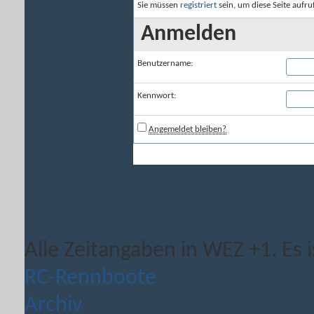
Sie müssen
registriert
sein, um diese Seite aufr
Anmelden
Benutzername:
Kennwort:
Angemeldet bleiben?
Alle Zeitangaben in WEZ +1. Es i
RC-Rennboote
Archiv