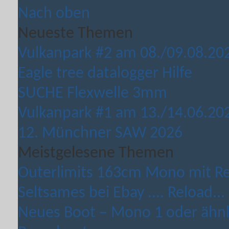
Nach oben
Neueste Themen
Vulkanpark #2 am 08./09.08.20
Eagle tree datalogger Hilfe
SUCHE Flexwelle 3mm
Vulkanpark #1 am 13./14.06.20
12. Münchner SAW 2026
Meistgelesene Themen
Outerlimits 163cm Mono mit Rei
Seltsames bei Ebay .... Reload...
Neues Boot – Mono 1 oder ähnli