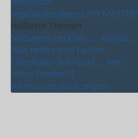
Bergeboot
regeländerungen LIPO MASTERS 
Heißeste Themen
Seltsames bei Ebay .... Reload...
Was nettes zum Lachen
Filmzitate/-Schnipsel ... wer ...
Micro Pewter!!!
Ich muss es euch zeigen!