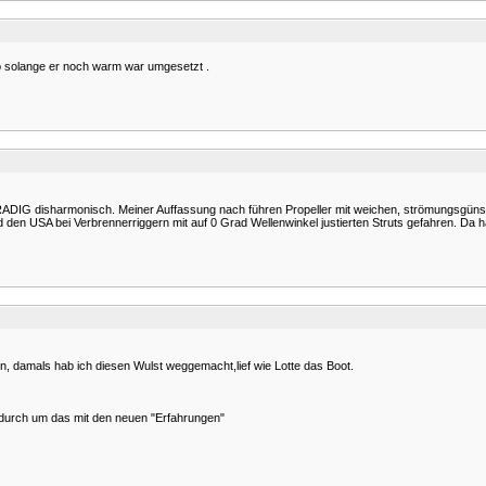
pp solange er noch warm war umgesetzt .
ADIG disharmonisch. Meiner Auffassung nach führen Propeller mit weichen, strömungsgün
nd den USA bei Verbrennerriggern mit auf 0 Grad Wellenwinkel justierten Struts gefahren. Da 
n, damals hab ich diesen Wulst weggemacht,lief wie Lotte das Boot.
 durch um das mit den neuen "Erfahrungen"