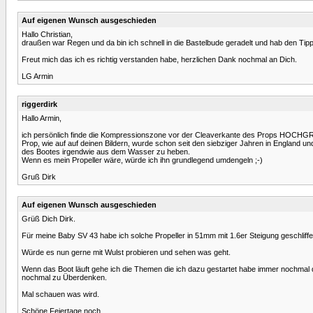
Auf eigenen Wunsch ausgeschieden
Hallo Christian,
draußen war Regen und da bin ich schnell in die Bastelbude geradelt und hab den Ti
Freut mich das ich es richtig verstanden habe, herzlichen Dank nochmal an Dich.
LG Armin
riggerdirk
Hallo Armin,
ich persönlich finde die Kompressionszone vor der Cleaverkante des Props HOCHGR
Prop, wie auf auf deinen Bildern, wurde schon seit den siebziger Jahren in England u
des Bootes irgendwie aus dem Wasser zu heben.
Wenn es mein Propeller wäre, würde ich ihn grundlegend umdengeln ;-)
Gruß Dirk
Auf eigenen Wunsch ausgeschieden
Grüß Dich Dirk.
Für meine Baby SV 43 habe ich solche Propeller in 51mm mit 1.6er Steigung geschliffe
Würde es nun gerne mit Wulst probieren und sehen was geht.
Wenn das Boot läuft gehe ich die Themen die ich dazu gestartet habe immer nochmal
nochmal zu Überdenken.
Mal schauen was wird.
Schöne Feiertage noch.