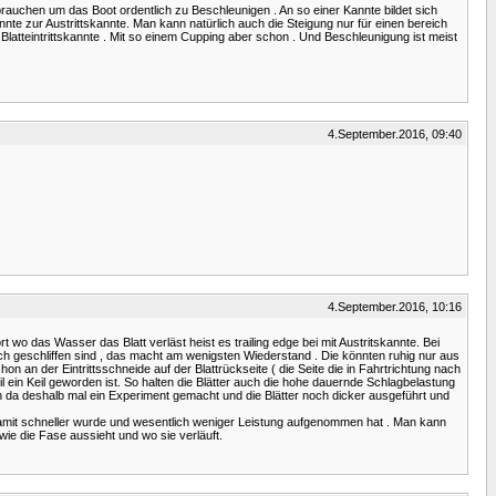
auchen um das Boot ordentlich zu Beschleunigen . An so einer Kannte bildet sich
nte zur Austrittskannte. Man kann natürlich auch die Steigung nur für einen bereich
latteintrittskannte . Mit so einem Cupping aber schon . Und Beschleunigung ist meist
4.September.2016, 09:40
4.September.2016, 10:16
t wo das Wasser das Blatt verläst heist es trailing edge bei mit Austritskannte. Bei
ch geschliffen sind , das macht am wenigsten Wiederstand . Die könnten ruhig nur aus
n an der Eintrittsschneide auf der Blattrückseite ( die Seite die in Fahrtrichtung nach
l ein Keil geworden ist. So halten die Blätter auch die hohe dauernde Schlagbelastung
en da deshalb mal ein Experiment gemacht und die Blätter noch dicker ausgeführt und
damit schneller wurde und wesentlich weniger Leistung aufgenommen hat . Man kann
wie die Fase aussieht und wo sie verläuft.