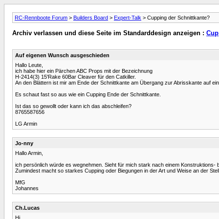
RC-Rennboote Forum
>
Builders Board
>
Expert-Talk
> Cupping der Schnittkante?
Archiv verlassen und diese Seite im Standarddesign anzeigen :
Cup
Auf eigenen Wunsch ausgeschieden
Hallo Leute,
ich habe hier ein Pärchen ABC Props mit der Bezeichnung
H-2414(3) 15'Rake 60Bar Cleaver für den Catkiller.
An den Blättern ist mir am Ende der Schnittkante am Übergang zur Abrisskante auf eine
Es schaut fast so aus wie ein Cupping Ende der Schnittkante.
Ist das so gewollt oder kann ich das abschleifen?
8765587656
LG Armin
Jo-nny
Hallo Armin,
ich persönlich würde es wegnehmen. Sieht für mich stark nach einem Konstruktions- 
Zumindest macht so starkes Cupping oder Biegungen in der Art und Weise an der Stell
MfG
Johannes
Ch.Lucas
Hi ,