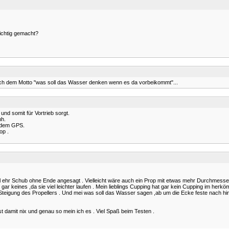
richtig gemacht?
ach dem Motto "was soll das Wasser denken wenn es da vorbeikommt"...
nd somit für Vortrieb sorgt.
mh.
f dem GPS.
op .
mal ehr Schub ohne Ende angesagt . Vielleicht wäre auch ein Prop mit etwas mehr Durchmess
ar keines ,da sie viel leichter laufen . Mein lieblings Cupping hat gar kein Cupping im herkö
die Steigung des Propellers . Und mei was soll das Wasser sagen ,ab um die Ecke feste nach 
t damit nix und genau so mein ich es . Viel Spaß beim Testen .