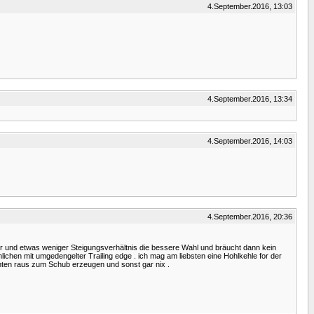
4.September.2016, 13:03
4.September.2016, 13:34
4.September.2016, 14:03
4.September.2016, 20:36
er und etwas weniger Steigungsverhältnis die bessere Wahl und bräucht dann kein
mlichen mit umgedengelter Trailing edge . ich mag am liebsten eine Hohlkehle for der
hinten raus zum Schub erzeugen und sonst gar nix .