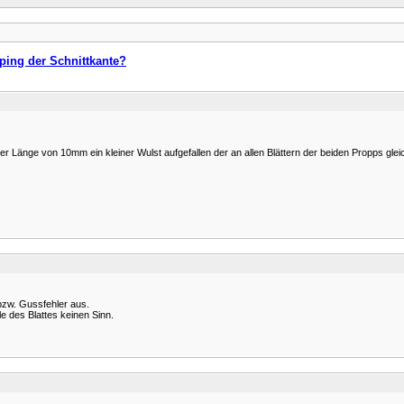
ping der Schnittkante?
r Länge von 10mm ein kleiner Wulst aufgefallen der an allen Blättern der beiden Propps gleich
bzw. Gussfehler aus.
e des Blattes keinen Sinn.