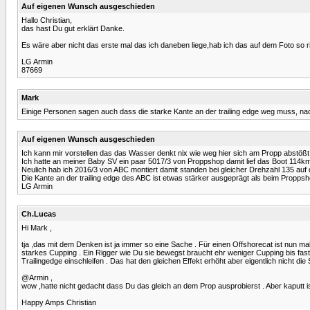
Auf eigenen Wunsch ausgeschieden
Hallo Christian,
das hast Du gut erklärt Danke.
Es wäre aber nicht das erste mal das ich daneben liege,hab ich das auf dem Foto so 
LG Armin
87669
Mark
Einige Personen sagen auch dass die starke Kante an der trailing edge weg muss, n
Auf eigenen Wunsch ausgeschieden
Ich kann mir vorstellen das das Wasser denkt nix wie weg hier sich am Propp abstößt u
Ich hatte an meiner Baby SV ein paar 5017/3 von Proppshop damit lief das Boot 114k
Neulich hab ich 2016/3 von ABC montiert damit standen bei gleicher Drehzahl 135 au
Die Kante an der trailing edge des ABC ist etwas stärker ausgeprägt als beim Proppsh
LG Armin
Ch.Lucas
Hi Mark ,
tja ,das mit dem Denken ist ja immer so eine Sache . Für einen Offshorecat ist nun 
starkes Cupping . Ein Rigger wie Du sie bewegst braucht ehr weniger Cupping bis fast g
Trailingedge einschleifen . Das hat den gleichen Effekt erhöht aber eigentlich nicht 
@Armin ,
wow ,hatte nicht gedacht dass Du das gleich an dem Prop ausprobierst . Aber kaputt is
Happy Amps Christian