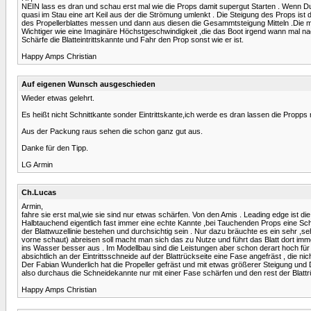
NEIN lass es dran und schau erst mal wie die Props damit supergut Starten . Wenn Du
quasi im Stau eine art Keil aus der die Strömung umlenkt . Die Steigung des Props is
des Propellerblattes messen und dann aus diesen die Gesammtsteigung Mitteln .Die mei
Wichtiger wie eine Imaginäre Höchstgeschwindigkeit ,die das Boot irgend wann mal na
Schärfe die Blatteintrittskannte und Fahr den Prop sonst wie er ist.
Happy Amps Christian
Auf eigenen Wunsch ausgeschieden
Wieder etwas gelehrt.
Es heißt nicht Schnittkante sonder Eintrittskante,ich werde es dran lassen die Propps 
Aus der Packung raus sehen die schon ganz gut aus.
Danke für den Tipp.
LG Armin
Ch.Lucas
Armin,
fahre sie erst mal,wie sie sind nur etwas schärfen. Von den Amis . Leading edge ist die
Halbtauchend eigentlich fast immer eine echte Kannte ,bei Tauchenden Props eine Schn
der Blattwuzellinie bestehen und durchsichtig sein . Nur dazu bräuchte es ein sehr ,se
vorne schaut) abreisen soll macht man sich das zu Nutze und führt das Blatt dort imme
ins Wasser besser aus . Im Modellbau sind die Leistungen aber schon derart hoch für 
absichtlich an der Eintrittsschneide auf der Blattrückseite eine Fase angefräst , die 
Der Fabian Wunderlich hat die Propeller gefräst und mit etwas größerer Steigung u
also durchaus die Schneidekannte nur mit einer Fase schärfen und den rest der Blattrüc
Happy Amps Christian