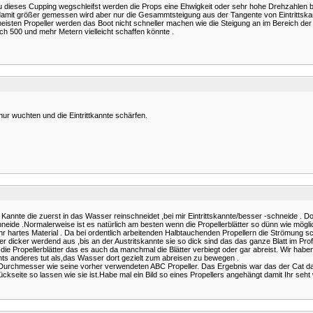
 dieses Cupping wegschleifst werden die Props eine Ehwigkeit oder sehr hohe Drehzahlen br
t damit größer gemessen wird aber nur die Gesammtsteigung aus der Tangente von Eintrittskan
sten Propeller werden das Boot nicht schneller machen wie die Steigung an im Bereich der B
ch 500 und mehr Metern vielleicht schaffen könnte .
nur wuchten und die Eintrittkannte schärfen.
 Kannte die zuerst in das Wasser reinschneidet ,bei mir Eintrittskannte/besser -schneide . Dor
eide .Normalerweise ist es natürlich am besten wenn die Propellerblätter so dünn wie mögli
hr hartes Material . Da bei ordentlich arbeitenden Halbtauchenden Propellern die Strömung scho
r dicker werdend aus ,bis an der Austritskannte sie so dick sind das das ganze Blatt im Profi
die Propellerblätter das es auch da manchmal die Blätter verbiegt oder gar abreist. Wir hab
nichts anderes tut als,das Wasser dort gezielt zum abreisen zu bewegen .
nd Durchmesser wie seine vorher verwendeten ABC Propeller. Das Ergebnis war das der Cat 
kseite so lassen wie sie ist.Habe mal ein Bild so eines Propellers angehängt damit Ihr seht 