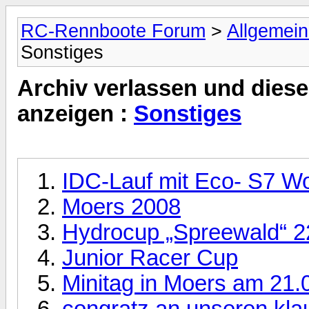
RC-Rennboote Forum
>
Allgemei
Sonstiges
Archiv verlassen und diese
anzeigen :
Sonstiges
IDC-Lauf mit Eco- S7 W
Moers 2008
Hydrocup „Spreewald“ 2
Junior Racer Cup
Minitag in Moers am 21.
congratz an unseren kla